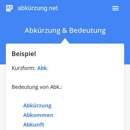
Zum
Inhalt
springen
Abkürzung & Bedeutung
Beispiel
Kurzform:
Abk.
Bedeutung von Abk.:
Abkürzung
Abkommen
Abkunft