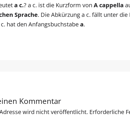
eutet
a c.
? a c. ist die Kurzform von
A cappella
au
schen Sprache
. Die Abkürzung a c. fällt unter die
a c. hat den Anfangsbuchstabe
a
.
 einen Kommentar
Adresse wird nicht veröffentlicht.
Erforderliche F