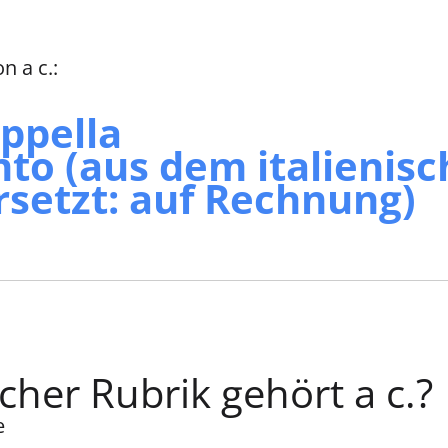
n a c.:
ppella
to (aus dem italienis
rsetzt: auf Rechnung)
cher Rubrik gehört a c.?
e