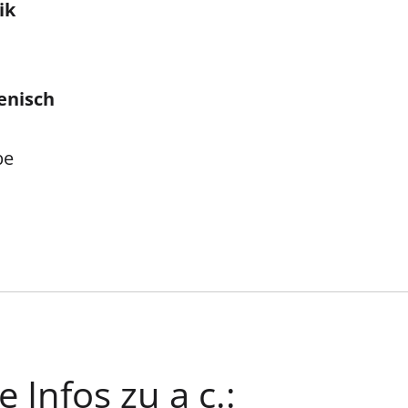
ik
ienisch
be
 Infos zu a c.: