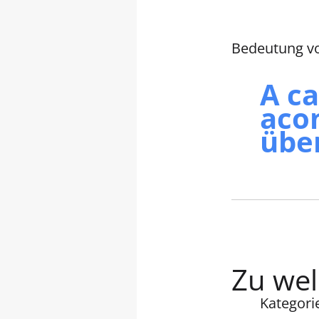
Bedeutung vo
A ca
acon
übe
Zu wel
Kategori