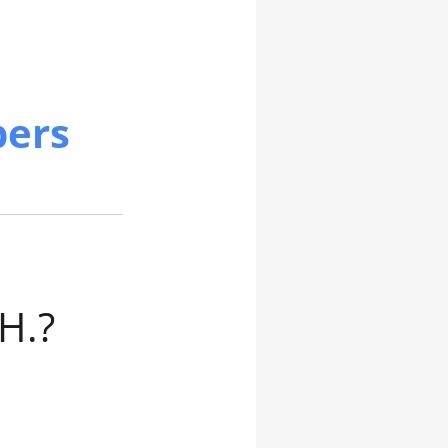
bers
 H.?