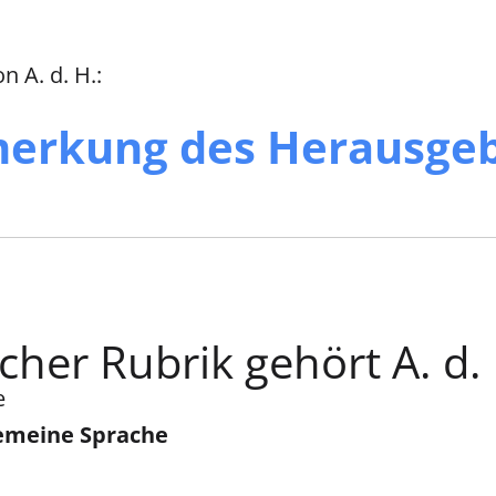
 A. d. H.:
erkung des Herausge
cher Rubrik gehört A. d.
e
gemeine Sprache