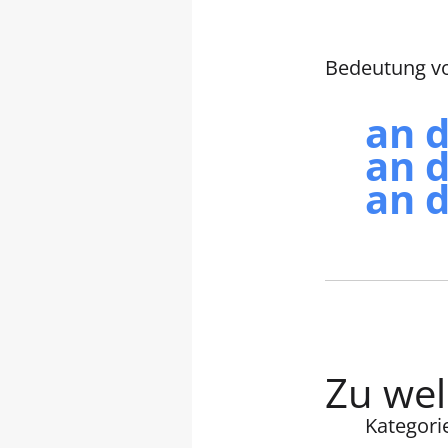
Bedeutung von
an 
an d
an 
Zu wel
Kategori