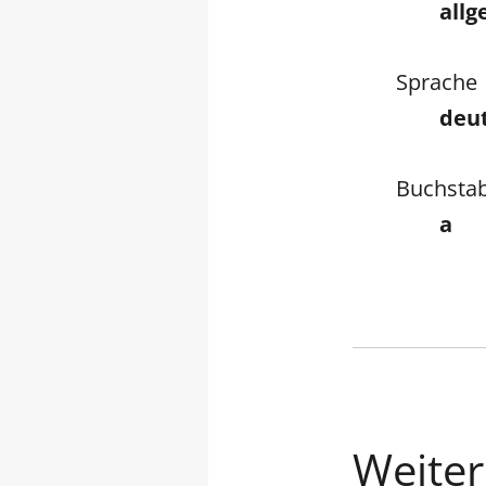
all
Sprache
deu
Buchsta
a
Weitere