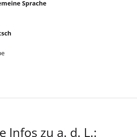
gemeine Sprache
tsch
be
 Infos zu a. d. L.: