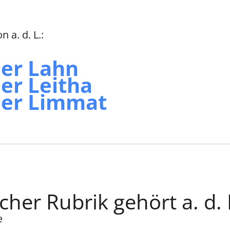
 a. d. L.:
der Lahn
er Leitha
der Limmat
cher Rubrik gehört a. d. 
e