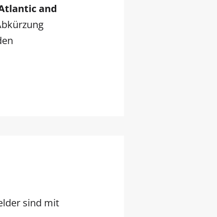
Atlantic and
 Abkürzung
den
elder sind mit