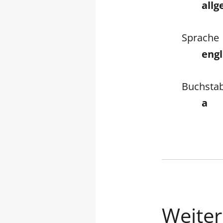
all
Sprache
engl
Buchsta
a
Weiter