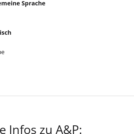
gemeine Sprache
isch
be
e Infos zu A&P: