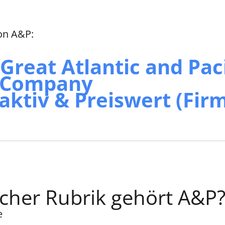
on A&P:
Great Atlantic and Paci
 Company
aktiv & Preiswert (Fir
cher Rubrik gehört A&P
e