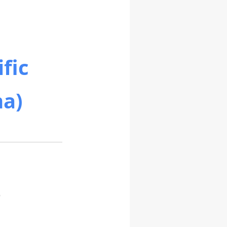
fic
ma)
?