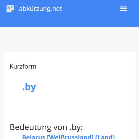
Zum
Inhalt
springen
Kurzform
.by
Bedeutung von .by:
Belarus [Weißrussland] (Land)