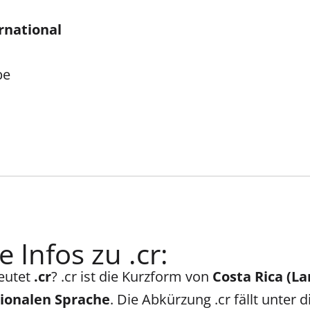
rnational
be
 Infos zu .cr:
eutet
.cr
? .cr ist die Kurzform von
Costa Rica (La
tionalen Sprache
. Die Abkürzung .cr fällt unter d