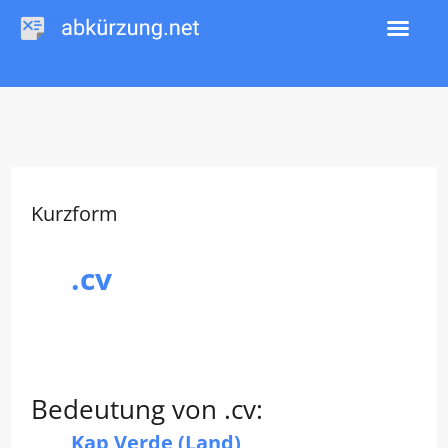
Zum
Inhalt
springen
Kurzform
.cv
Bedeutung von .cv:
Kap Verde (Land)