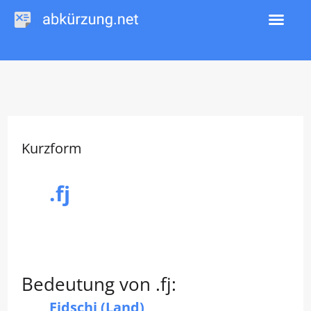
Zum
Inhalt
springen
Kurzform
.fj
Bedeutung von .fj:
Fidschi (Land)