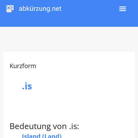
Zum
Inhalt
springen
Kurzform
.is
Bedeutung von .is:
Island (Land)