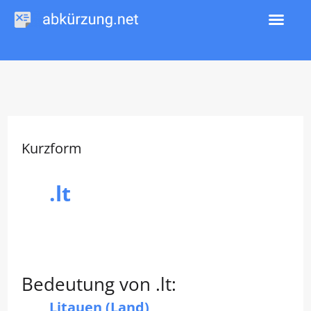
Zum
Inhalt
springen
Kurzform
.lt
Bedeutung von .lt:
Litauen (Land)