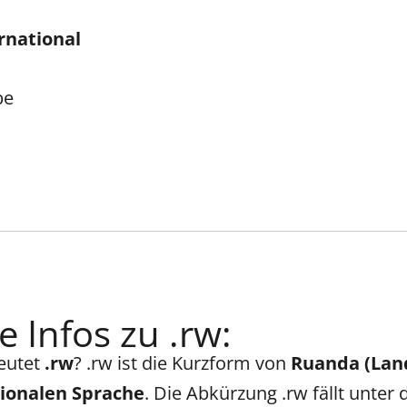
rnational
be
e Infos zu .rw:
eutet
.rw
? .rw ist die Kurzform von
Ruanda (Lan
tionalen Sprache
. Die Abkürzung .rw fällt unter 