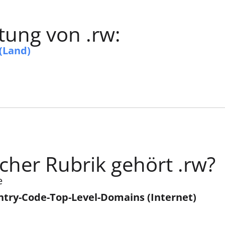
ung von .rw:
(Land)
cher Rubrik gehört .rw?
e
try-Code-Top-Level-Domains (Internet)