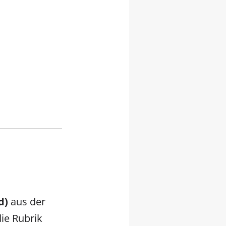
d)
aus der
die Rubrik