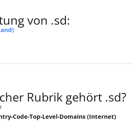
ung von .sd:
Land)
cher Rubrik gehört .sd?
e
try-Code-Top-Level-Domains (Internet)