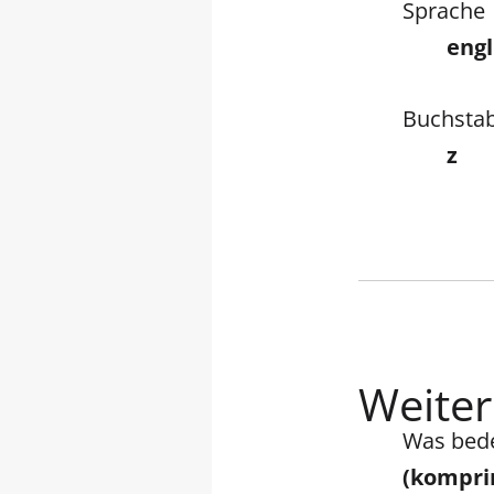
Sprache
engl
Buchsta
z
Weitere
Was bed
(kompri