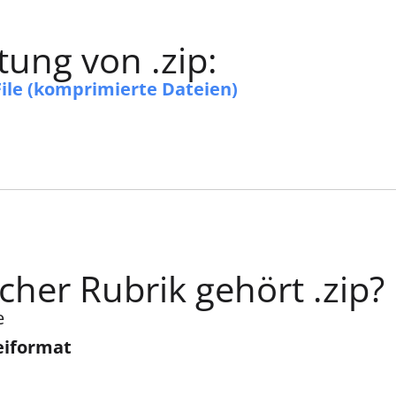
ung von .zip:
File (komprimierte Dateien)
cher Rubrik gehört .zip?
e
eiformat